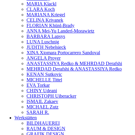
MARIA Klackl
CLARA Koch
MARIANA Kriegel
CELINA Krivanek
FLORIAN Khünl-Brady
ANNA Mei-Yu Landerl-Morawietz
BARBARA Lapsys
LUNA Luschnig
JUDITH Nebelsieck
XINA Xiomara Portocarrero Sandoval
ANGELA Proyer
ANASTASSIYA Redko & MEHRDAD Derafshi
MEHRDAD Derafshi & ANASTASSIYA Redko
KENAN Sutkovic
MICHELLE Tittel
EVA Torkar
CHINY Udeani
CHRISTOPH Uiberacker
ISMAIL Zakaev
MICHAEL Zutz
SARAH R.
Werkstätten
BILDHAUEREI
RAUM & DESIGN
GRAFIK DESIGN