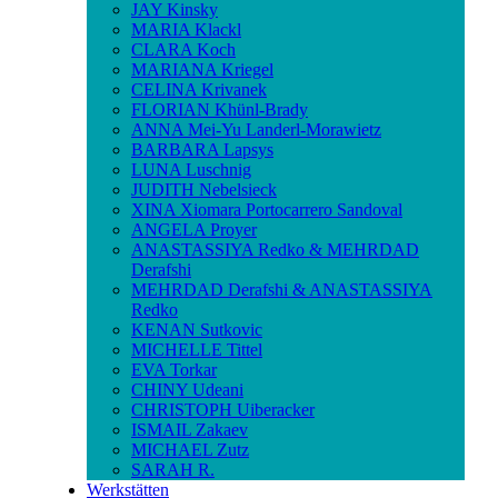
JAY Kinsky
MARIA Klackl
CLARA Koch
MARIANA Kriegel
CELINA Krivanek
FLORIAN Khünl-Brady
ANNA Mei-Yu Landerl-Morawietz
BARBARA Lapsys
LUNA Luschnig
JUDITH Nebelsieck
XINA Xiomara Portocarrero Sandoval
ANGELA Proyer
ANASTASSIYA Redko & MEHRDAD
Derafshi
MEHRDAD Derafshi & ANASTASSIYA
Redko
KENAN Sutkovic
MICHELLE Tittel
EVA Torkar
CHINY Udeani
CHRISTOPH Uiberacker
ISMAIL Zakaev
MICHAEL Zutz
SARAH R.
Werkstätten