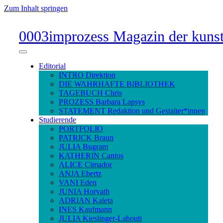
Zum Inhalt springen
0003improzess Magazin der kunst
Menü
umschalten
Editorial
INTRO Direktion
DIE WAHRHAFTE BIBLIOTHEK
TAGEBUCH Chris
PROZESS Barbara Lapsys
STATEMENT Redaktion und Gestalter*innen
Studierende
PORTFOLIO
PATRICK Braun
JULIA Bugram
KATHERIN Cantos
ALICE Cimador
ANJA Ebertz
VANI Eden
JUNIA Horvath
ADRIAN Kaleta
INES Kaufmann
JULIA Kieslinger-Lahouti