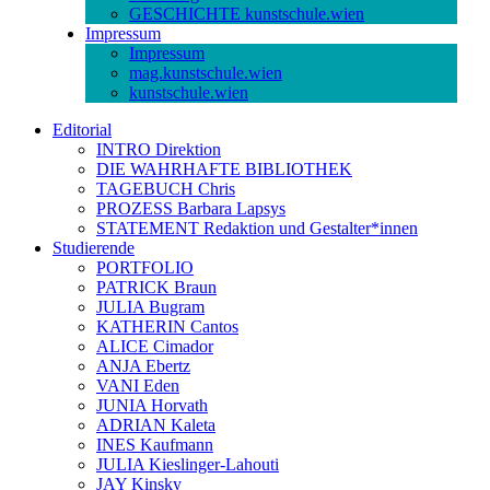
GESCHICHTE kunstschule.wien
Impressum
Impressum
mag.kunstschule.wien
kunstschule.wien
Editorial
INTRO Direktion
DIE WAHRHAFTE BIBLIOTHEK
TAGEBUCH Chris
PROZESS Barbara Lapsys
STATEMENT Redaktion und Gestalter*innen
Studierende
PORTFOLIO
PATRICK Braun
JULIA Bugram
KATHERIN Cantos
ALICE Cimador
ANJA Ebertz
VANI Eden
JUNIA Horvath
ADRIAN Kaleta
INES Kaufmann
JULIA Kieslinger-Lahouti
JAY Kinsky