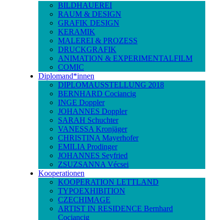
BILDHAUEREI
RAUM & DESIGN
GRAFIK DESIGN
KERAMIK
MALEREI & PROZESS
DRUCKGRAFIK
ANIMATION & EXPERIMENTALFILM
COMIC
Diplomand*innen
DIPLOMAUSSTELLUNG 2018
BERNHARD Cociancig
INGE Doppler
JOHANNES Doppler
SARAH Schuchter
VANESSA Kronjäger
CHRISTINA Mayerhofer
EMILIA Prodinger
JOHANNES Seyfried
ZSUZSANNA Vécsei
Kooperationen
KOOPERATION LETTLAND
TYPOEXHIBITION
CZECHIMAGE
ARTIST IN RESIDENCE Bernhard
Cociancig