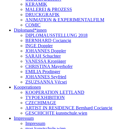
KERAMIK
MALEREI & PROZESS
DRUCKGRAFIK
ANIMATION & EXPERIMENTALFILM
COMIC
Diplomand*innen
DIPLOMAUSSTELLUNG 2018
BERNHARD Cociancig
INGE Doppler
JOHANNES Doppler
SARAH Schuchter
VANESSA Kronjäger
CHRISTINA Mayerhofer
EMILIA Prodinger
JOHANNES Seyfried
ZSUZSANNA Vécsei
Kooperationen
KOOPERATION LETTLAND
TYPOEXHIBITION
CZECHIMAGE
ARTIST IN RESIDENCE Bernhard Cociancig
GESCHICHTE kunstschule.wien
Impressum
Impressum
mag.kunstschule.wien