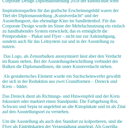
Corporate Design Diplomausstellung 2018 der
kunstschule.wien
Inspirationsquellen für das grafische Erscheinungsbild waren der
Titel der Diplomausstellung „Kunstverdacht“ und der
Ausstellungsort
, das ehemalige Kino im Sandleitenhof. Für das
Corporate Design wurde im Sinne der Mehrfachnutzung ein einfach
zu handhabendes System entwickelt, das es ermöglicht die
Printprodukte
– Plakat und
Flyer
– nicht nur zur Ankündigung,
sondern auch für das Leitsystem zur und in der Ausstellung zu
nutzen.
Das Logo, als
Zensurbalken anonymisiert
lässt aber den Verdacht
im Raum stehen
. Bei der Ausstellungsbeschriftung verbindet der
Balken die
DiplomandInnen
, die unter Kunstverdacht stehen.
Als gestalterisches Element wurde ein Suchscheinwerfer gewählt
der sich in der Reduktion aus zwei Grundformen – Dreieck und
Kreis – bildet.
Das Dreieck dient als Richtungs- und Hinweispfeil und der Kreis
fokussiert oder markiert einen Standpunkt. Die Farbgebung Rot,
Schwarz und Sepia ist angelehnt an alte Kinoplakate und ist als Zitat
auf den
Ausstellungsort
zu verstehen.
Um die Ausstellung als auch den Standort zu kolportieren, sind die
Flyer
als Eintrittskarten der Veranstaltung angelegt. Als Guerilla-