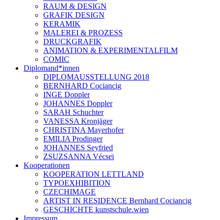
RAUM & DESIGN
GRAFIK DESIGN
KERAMIK
MALEREI & PROZESS
DRUCKGRAFIK
ANIMATION & EXPERIMENTALFILM
COMIC
Diplomand*innen
DIPLOMAUSSTELLUNG 2018
BERNHARD Cociancig
INGE Doppler
JOHANNES Doppler
SARAH Schuchter
VANESSA Kronjäger
CHRISTINA Mayerhofer
EMILIA Prodinger
JOHANNES Seyfried
ZSUZSANNA Vécsei
Kooperationen
KOOPERATION LETTLAND
TYPOEXHIBITION
CZECHIMAGE
ARTIST IN RESIDENCE Bernhard Cociancig
GESCHICHTE kunstschule.wien
Impressum