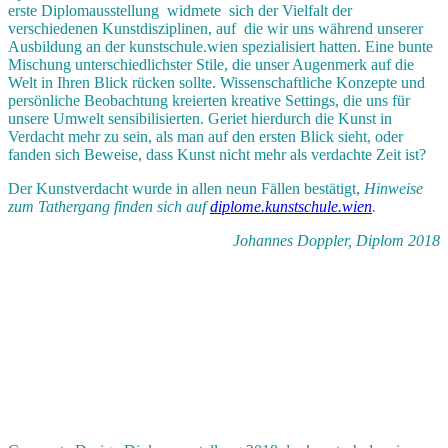
erste
Diplomausstellung widmet
e
sich der Vielfalt der
verschiedenen Kunstdisziplinen, auf die wir uns während unserer
Ausbildung an der
kunstschule.wien
spezialisiert ha
tt
en. Eine
bunte
Mischung
unterschiedlichster Stile, die unser Augenmerk auf die
Welt in Ihren Blick rücken
sollte
. W
issenschaftliche Konzepte
und
persönliche Beobachtung kreier
t
en kreative Settings, die uns für
unsere Umwelt sensibilisier
t
en.
Ger
ie
t hierdurch
die Kunst in
Verdacht mehr zu sein, als man auf den ersten Blick sieht, oder
f
a
nden sich Beweise, dass Kunst nicht mehr als verdachte Zeit ist?
Der Kunstverdacht wurde in allen neun Fällen bestätigt
,
Hinweise
zum
Tathergang finden sich auf
diplome.kunstschule.wien
.
Johannes Doppler, Diplom 2018