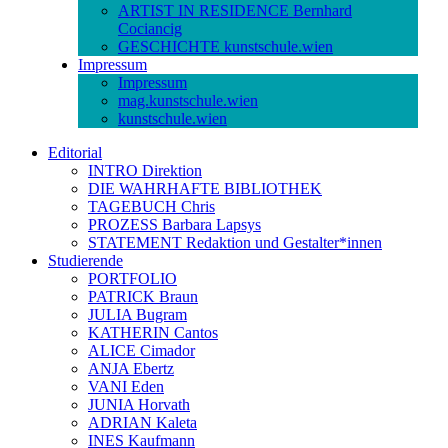
ARTIST IN RESIDENCE Bernhard
Cociancig
GESCHICHTE kunstschule.wien
Impressum
Impressum
mag.kunstschule.wien
kunstschule.wien
Editorial
INTRO Direktion
DIE WAHRHAFTE BIBLIOTHEK
TAGEBUCH Chris
PROZESS Barbara Lapsys
STATEMENT Redaktion und Gestalter*innen
Studierende
PORTFOLIO
PATRICK Braun
JULIA Bugram
KATHERIN Cantos
ALICE Cimador
ANJA Ebertz
VANI Eden
JUNIA Horvath
ADRIAN Kaleta
INES Kaufmann