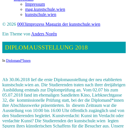
Impressum
mag.kunstschule.wien
kunstschule.wien
© 2026
0003improzess Magazin der kunstschule.wien
Ein Theme von
Anders Norén
DIPLOMAUSSTELLUNG 2018
In
Diplomand*Innen
Ab 30.06.2018
l
ief
die
erste Diplomausstellung der neu etablierten
kunstschule.wien
an. Die
Studierenden tr
a
ten nach ihrer dreijährigen
Ausbildung erstmals zur
Diplomprüfung an
.
Vom 02.07
bis zum
05.07.2018
f
and
im
ehemaligen Sandleiten Kino
,
Liebknechtgasse
32
,
die kommissionelle Prüfung statt, bei der die Diplomand*innen
ihre Abschlusswerke präsentier
t
en.
In diesem
Zeitraum
war die
Ausstellung von 10:00 bis 16:00 Uhr öffentlich zugänglich und von
den Studierenden begleitet.
Kunstverdacht: Kunst im Verdacht oder
verdachte Kunst? Die Studierenden der
kunstschule.wien
leg
t
en
Spuren ihres künstlerischen Schaffens für
d
ie
Besucher
aus.
Unsere