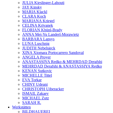
JULIA Kieslinger-Lahouti
JAY Kinsky
MARIA Klackl
CLARA Koch
MARIANA Kriegel
CELINA Krivanek
FLORIAN Khünl-Brady
ANNA Mei-Yu Landerl-Morawietz
BARBARA Lapsys
LUNA Luschnig
JUDITH Nebelsieck
XINA Xiomara Portocarrero Sandoval
ANGELA Proyer
ANASTASSIYA Redko & MEHRDAD Derafshi
MEHRDAD Derafshi & ANASTASSIYA Redko
KENAN Sutkovic
MICHELLE Tittel
EVA Torkar
CHINY Udeani
CHRISTOPH Uiberacker
ISMAIL Zakaev
MICHAEL Zutz
SARAH R.
Werkstätten
BILDHAUEREI