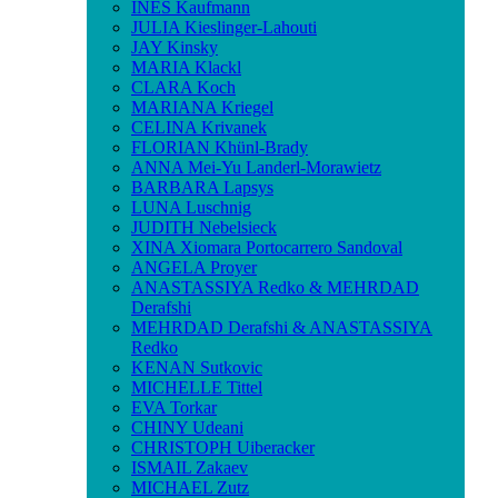
INES Kaufmann
JULIA Kieslinger-Lahouti
JAY Kinsky
MARIA Klackl
CLARA Koch
MARIANA Kriegel
CELINA Krivanek
FLORIAN Khünl-Brady
ANNA Mei-Yu Landerl-Morawietz
BARBARA Lapsys
LUNA Luschnig
JUDITH Nebelsieck
XINA Xiomara Portocarrero Sandoval
ANGELA Proyer
ANASTASSIYA Redko & MEHRDAD
Derafshi
MEHRDAD Derafshi & ANASTASSIYA
Redko
KENAN Sutkovic
MICHELLE Tittel
EVA Torkar
CHINY Udeani
CHRISTOPH Uiberacker
ISMAIL Zakaev
MICHAEL Zutz