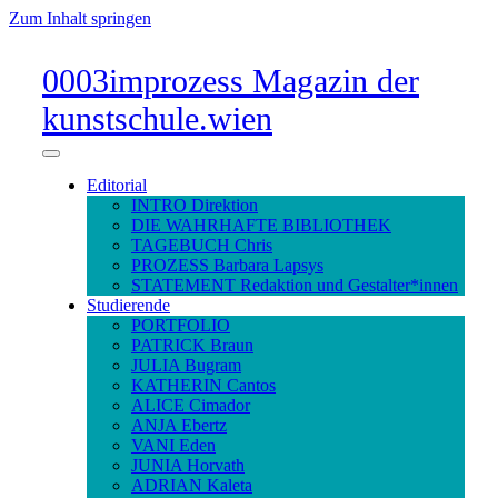
Zum Inhalt springen
0003improzess Magazin der
kunstschule.wien
Menü
umschalten
Editorial
INTRO Direktion
DIE WAHRHAFTE BIBLIOTHEK
TAGEBUCH Chris
PROZESS Barbara Lapsys
STATEMENT Redaktion und Gestalter*innen
Studierende
PORTFOLIO
PATRICK Braun
JULIA Bugram
KATHERIN Cantos
ALICE Cimador
ANJA Ebertz
VANI Eden
JUNIA Horvath
ADRIAN Kaleta