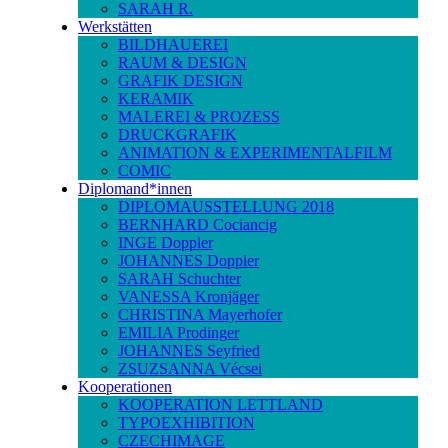
SARAH R.
Werkstätten
BILDHAUEREI
RAUM & DESIGN
GRAFIK DESIGN
KERAMIK
MALEREI & PROZESS
DRUCKGRAFIK
ANIMATION & EXPERIMENTALFILM
COMIC
Diplomand*innen
DIPLOMAUSSTELLUNG 2018
BERNHARD Cociancig
INGE Doppler
JOHANNES Doppler
SARAH Schuchter
VANESSA Kronjäger
CHRISTINA Mayerhofer
EMILIA Prodinger
JOHANNES Seyfried
ZSUZSANNA Vécsei
Kooperationen
KOOPERATION LETTLAND
TYPOEXHIBITION
CZECHIMAGE