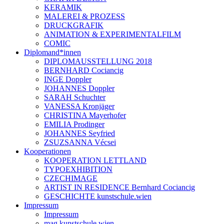
KERAMIK
MALEREI & PROZESS
DRUCKGRAFIK
ANIMATION & EXPERIMENTALFILM
COMIC
Diplomand*innen
DIPLOMAUSSTELLUNG 2018
BERNHARD Cociancig
INGE Doppler
JOHANNES Doppler
SARAH Schuchter
VANESSA Kronjäger
CHRISTINA Mayerhofer
EMILIA Prodinger
JOHANNES Seyfried
ZSUZSANNA Vécsei
Kooperationen
KOOPERATION LETTLAND
TYPOEXHIBITION
CZECHIMAGE
ARTIST IN RESIDENCE Bernhard Cociancig
GESCHICHTE kunstschule.wien
Impressum
Impressum
mag.kunstschule.wien