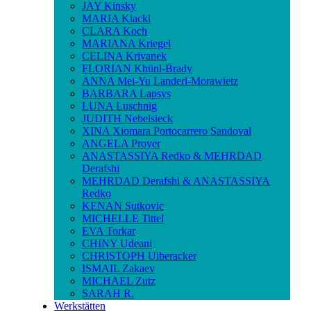
JAY Kinsky
MARIA Klackl
CLARA Koch
MARIANA Kriegel
CELINA Krivanek
FLORIAN Khünl-Brady
ANNA Mei-Yu Landerl-Morawietz
BARBARA Lapsys
LUNA Luschnig
JUDITH Nebelsieck
XINA Xiomara Portocarrero Sandoval
ANGELA Proyer
ANASTASSIYA Redko & MEHRDAD
Derafshi
MEHRDAD Derafshi & ANASTASSIYA
Redko
KENAN Sutkovic
MICHELLE Tittel
EVA Torkar
CHINY Udeani
CHRISTOPH Uiberacker
ISMAIL Zakaev
MICHAEL Zutz
SARAH R.
Werkstätten