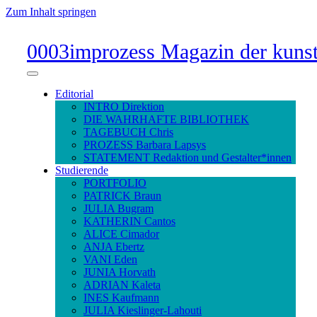
Zum Inhalt springen
0003improzess Magazin der kunst
Menü
umschalten
Editorial
INTRO Direktion
DIE WAHRHAFTE BIBLIOTHEK
TAGEBUCH Chris
PROZESS Barbara Lapsys
STATEMENT Redaktion und Gestalter*innen
Studierende
PORTFOLIO
PATRICK Braun
JULIA Bugram
KATHERIN Cantos
ALICE Cimador
ANJA Ebertz
VANI Eden
JUNIA Horvath
ADRIAN Kaleta
INES Kaufmann
JULIA Kieslinger-Lahouti