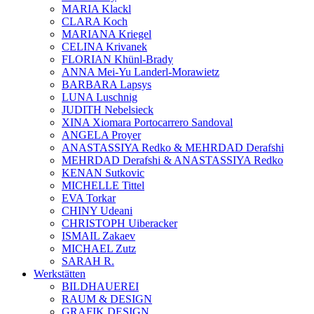
MARIA Klackl
CLARA Koch
MARIANA Kriegel
CELINA Krivanek
FLORIAN Khünl-Brady
ANNA Mei-Yu Landerl-Morawietz
BARBARA Lapsys
LUNA Luschnig
JUDITH Nebelsieck
XINA Xiomara Portocarrero Sandoval
ANGELA Proyer
ANASTASSIYA Redko & MEHRDAD Derafshi
MEHRDAD Derafshi & ANASTASSIYA Redko
KENAN Sutkovic
MICHELLE Tittel
EVA Torkar
CHINY Udeani
CHRISTOPH Uiberacker
ISMAIL Zakaev
MICHAEL Zutz
SARAH R.
Werkstätten
BILDHAUEREI
RAUM & DESIGN
GRAFIK DESIGN