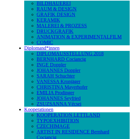
BILDHAUEREI
RAUM & DESIGN
GRAFIK DESIGN
KERAMIK
MALEREI & PROZESS
DRUCKGRAFIK
ANIMATION & EXPERIMENTALFILM
COMIC
Diplomand*innen
DIPLOMAUSSTELLUNG 2018
BERNHARD Cociancig
INGE Doppler
JOHANNES Doppler
SARAH Schuchter
VANESSA Kronjäger
CHRISTINA Mayerhofer
EMILIA Prodinger
JOHANNES Seyfried
ZSUZSANNA Vécsei
Kooperationen
KOOPERATION LETTLAND
TYPOEXHIBITION
CZECHIMAGE
ARTIST IN RESIDENCE Bernhard
Cociancig