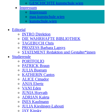
GESCHICHTE kunstschule.wien
Impressum
Impressum
mag.kunstschule.wien
kunstschule.wien
Editorial
INTRO Direktion
DIE WAHRHAFTE BIBLIOTHEK
TAGEBUCH Chris
PROZESS Barbara Lapsys
STATEMENT Redaktion und Gestalter*innen
Studierende
PORTFOLIO
PATRICK Braun
JULIA Bugram
KATHERIN Cantos
ALICE Cimador
ANJA Ebertz
VANI Eden
JUNIA Horvath
ADRIAN Kaleta
INES Kaufmann
JULIA Kieslinger-Lahouti
JAY Kinsky