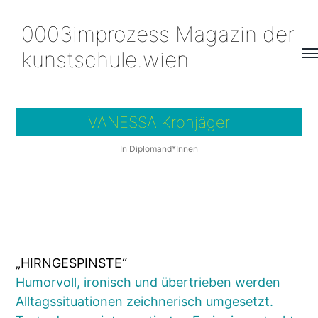
0003improzess Magazin der
kunstschule.wien
Me
um
VANESSA Kronjäger
In
Diplomand*Innen
„HIRNGESPINSTE“
Humorvoll, ironisch und übertrieben werden
Alltagssituationen zeichnerisch umgesetzt.